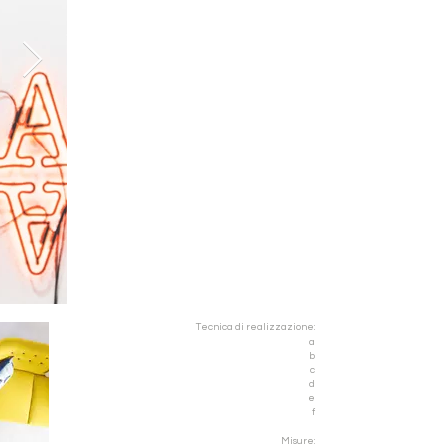
Tecnica di realizzazione:
a
b
c
d
e
f
Misure: