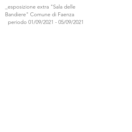
_esposizione extra "Sala delle
Bandiere" Comune di Faenza
periodo 01/09/2021 - 05/09/2021
#4
Museo della Ceramica Manlio
Trucco
Via Filippo Ferrari 193
Albisola Superiore (SV)
019 482295
cultura@comune.albisola-superiore.sv.it