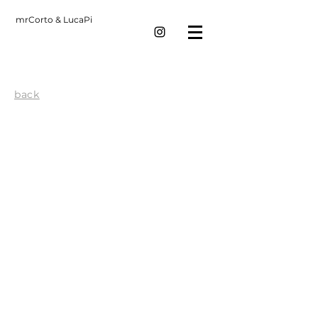
mrCorto & LucaPi
back