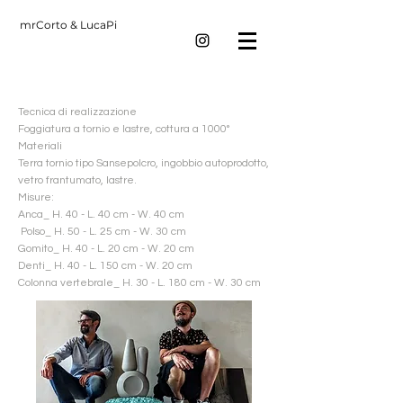
mrCorto & LucaPi
Tecnica di realizzazione
Foggiatura a tornio e lastre, cottura a 1000°
Materiali
Terra tornio tipo Sansepolcro, ingobbio autoprodotto,
vetro frantumato, lastre.
Misure:
Anca_
H. 40 - L. 40 cm - W. 40 cm
Polso_
H. 50 - L. 25 cm - W. 30 cm
Gomito_
H. 40 - L. 20 cm - W. 20 cm
Denti_
H. 40 - L. 150 cm - W. 20 cm
Colonna vertebrale_
H. 30 - L. 180 cm - W. 30 cm