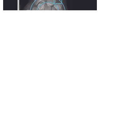
MULTIPLO SNODO INCASTRO
La COLONNA VERTEBRALE che
direttamente o indirettamente
sorregge ogni arto, vuole chiudere il
progetto riunendo i tre stilemi utilizzati:
multiplo, snodo ed incastro.
Le vertebre si ripetono di quattro in
quattro, si snodano sulle parti concave e