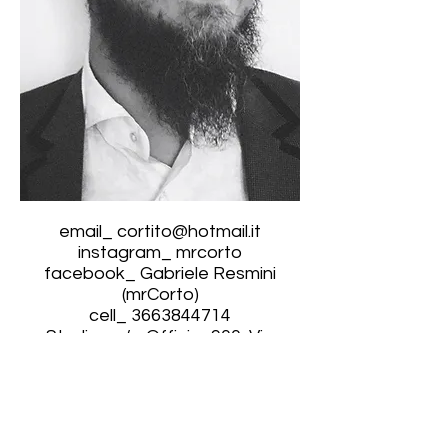
email_
cortito@hotmail.it
instagram_ mrcorto
facebook_ Gabriele Resmini
(mrCorto)
cell_
3663844714
Studio_ c/o Officina900, Via
Alessandria 7,
Albisola Superiore (SV)