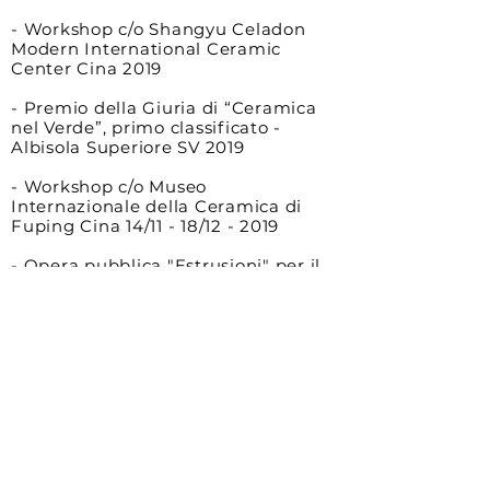
- Workshop c/o Shangyu Celadon
Modern International Ceramic
Center Cina 2019
- Premio della Giuria di “Ceramica
nel Verde”, primo classificato -
Albisola Superiore SV 2019
- Workshop c/o Museo
Internazionale della Ceramica di
Fuping Cina 14/11 - 18/12 - 2019
-
Opera pubblica "Estrusioni" per il
Comune di Terzorio IM
- Esposizione personale “Palazzo
Baccin” XXII Festa della Ceramica
-
Nove VI 2019
- Allestimento per la mostra “Like a
Sort of Pompeii in Reverse” di
Salvatore
- Arancio c/o Casa Jorn - Albisola /