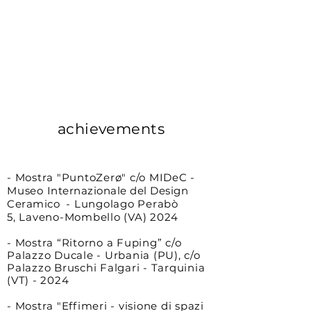
achievements
- Mostra "PuntoZerø
" c/o MIDeC -
Museo
Internazionale del Design
Ceramico
- Lungolago Perabò
5,
Laveno-Mombello (VA) 2024
- Mostra “Ritorno a Fuping”
c/o
Palazzo Ducale - Urbania (PU), c/o
Palazzo Bruschi Falgari - Tarquinia
(VT) - 2024
- Mostra "Effimeri - visione di spazi