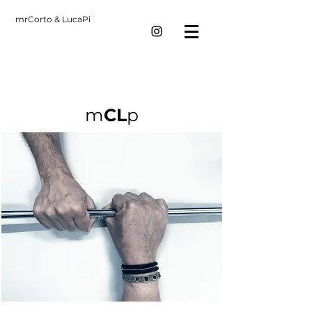
mrCorto & LucaPi
m
CL
p