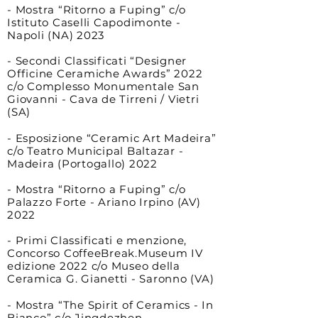
- Mostra “Ritorno a Fuping”
c/o
Istituto Caselli Capodimonte -
Napoli (NA) 2023
-
Secondi Classi
ficati “Designer
Officine Ceramiche Awards” 2022
c/o Complesso Mon
umentale San
Giovanni - Cava de Tirreni / Vietri
(SA)
- Esposizione “Ceramic Art Madeira”
c/o Teatro Municipal Baltazar -
Madeira (Portogallo)
2022
- Mostra “Ritorno a Fuping”
c/o
Palazzo Forte - Ariano Irpino (AV)
2022
- Primi Classificati e menzione,
Concorso CoffeeBreak.Museum IV
edizione 2022 c/o Museo della
Ceramica G. Gianetti - Saronno (VA)
- Mostra “The Spirit of Ceramics - In
Bianco” c/o Jingdezhen